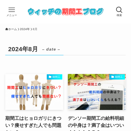
メニュー
検索
ホーム
2024年
8月
2024年8月
– date –
期間工
期間工
期間工はヒョロガリにきつ
デンソー期間工の給料明細
い？痩せすぎた人でも問題
の中身は？満了金はいつい