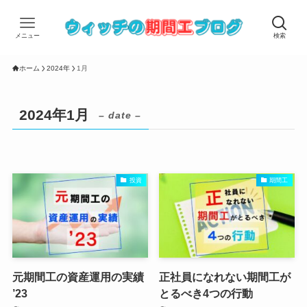
メニュー
検索
ホーム
2024年
1月
2024年1月
– date –
投資
期間工
元期間工の資産運用の実績
正社員になれない期間工が
’23
とるべき4つの行動