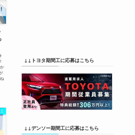
？
つ
ト
↓↓トヨタ期間工に応募はこちら
！
宅か
が
兼ね
間工
↓↓デンソー期間工に応募はこちら