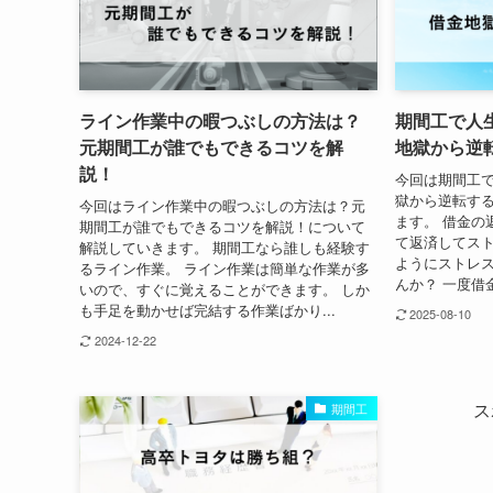
ライン作業中の暇つぶしの方法は？
期間工で人
元期間工が誰でもできるコツを解
地獄から逆
説！
今回は期間工
獄から逆転す
今回はライン作業中の暇つぶしの方法は？元
ます。 借金の
期間工が誰でもできるコツを解説！について
て返済してスト
解説していきます。 期間工なら誰しも経験す
ようにストレ
るライン作業。 ライン作業は簡単な作業が多
んか？ 一度借
いので、すぐに覚えることができます。 しか
も手足を動かせば完結する作業ばかり...
2025-08-10
2024-12-22
ス
期間工