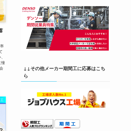
蓄
蓄率
て
い、
に憧
↓↓その他メーカー期間工に応募はこち
会
ら
間工