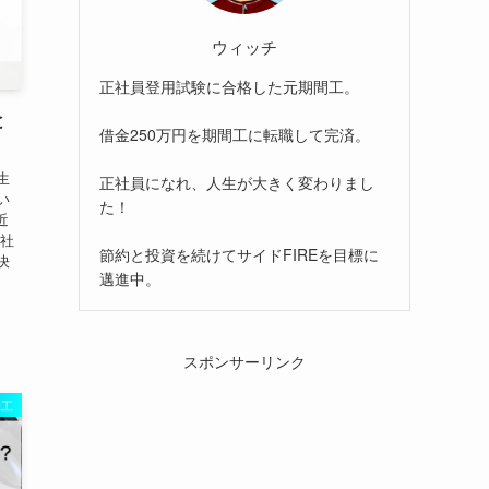
ウィッチ
正社員登用試験に合格した元期間工。
と
借金250万円を期間工に転職して完済。
生
正社員になれ、人生が大きく変わりまし
い
た！
近
正社
節約と投資を続けてサイドFIREを目標に
決
邁進中。
スポンサーリンク
間工