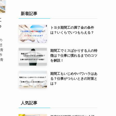
新着記事
工
つ
トヨタ期間工の満了金の条件
は？いくらでいつもらえる？
の
想
ー青
期間工でミスばかりする人の特
作
徴は？仕事に慣れるまでのコツ
は青
を解説！
期間工もいじめやパワハラはあ
る？仕事がつらいときの対策と
は？
人気記事