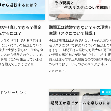
生やり直しできる？借金
期間工は結婚できない？その現実
転するには？
生活リスクについて解説！
で人生やり直しできる？借金地
今回は期間工は結婚できない？その現実と
るには？について解説していき
活リスクについて解説！について解説して
返済で生活が苦しい。借金を全
きます。 期間工は未経験でも最大500万円
レスから解放されたい。 この
い年収を稼げるのが魅力的です。 しかし
スを感じながら生活していませ
員とは違って非正規雇用なので契約期間が
金を抱えてしまうと借金...
められており、いくつかのリスクが伴い...
2025-08-10
ポンサーリンク
期