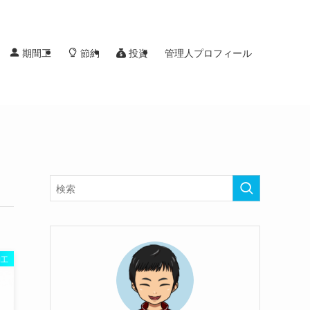
投資
期間工
節約
管理人プロフィール
間工