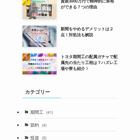
資産3000万円で精神的に余裕
ができる７つの理由
新聞をやめるデメリットは２
点！対処法も解説
トヨタ期間工の配属ガチャで配
属先の当たり工程は？ハズレ工
場や寮も紹介！
カテゴリー
期間工
(41)
節約
(4)
投資
(5)