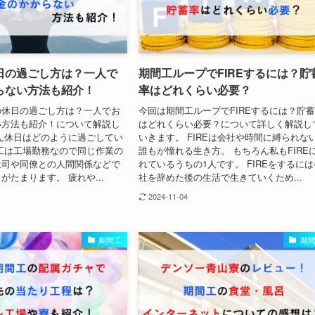
日の過ごし方は？一人で
期間工ループでFIREするには？貯
らない方法も紹介！
率はどれくらい必要？
の休日の過ごし方は？一人でお
今回は期間工ループでFIREするには？貯
い方法も紹介！について解説し
はどれくらい必要？について詳しく解説し
ん休日はどのように過ごしてい
いきます。 FIREは会社や時間に縛られな
工は工場勤務なので同じ作業の
誰もが憧れる生き方。 もちろん私もFIRE
上司や同僚との人間関係などで
れているうちの1人です。 FIREをするには
がたまります。 疲れや...
社を辞めた後の生活で生きていくため...
2024-11-04
期間工
期