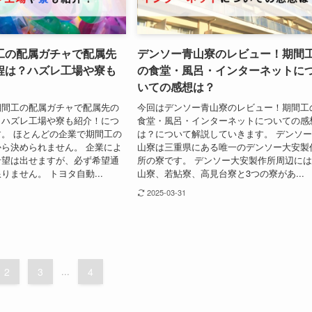
工の配属ガチャで配属先
デンソー青山寮のレビュー！期間
程は？ハズレ工場や寮も
の食堂・風呂・インターネットに
いての感想は？
期間工の配属ガチャで配属先の
今回はデンソー青山寮のレビュー！期間工
？ハズレ工場や寮も紹介！につ
食堂・風呂・インターネットについての感
。 ほとんどの企業で期間工の
は？について解説していきます。 デンソ
ら決められません。 企業によ
山寮は三重県にある唯一のデンソー大安製
希望は出せますが、必ず希望通
所の寮です。 デンソー大安製作所周辺に
りません。 トヨタ自動...
山寮、若鮎寮、高見台寮と3つの寮があ...
2025-03-31
2
3
...
4