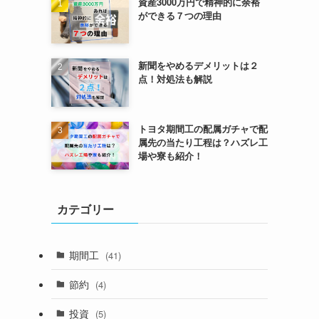
資産3000万円で精神的に余裕
ができる７つの理由
新聞をやめるデメリットは２
点！対処法も解説
トヨタ期間工の配属ガチャで配
属先の当たり工程は？ハズレ工
場や寮も紹介！
カテゴリー
期間工
(41)
節約
(4)
投資
(5)