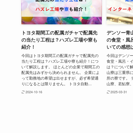
トヨタ期間工の配属ガチャで配属先
デンソー青
の当たり工程は？ハズレ工場や寮も
の食堂・風
紹介！
いての感想
今回はトヨタ期間工の配属ガチャで配属先の
今回はデンソ
当たり工程は？ハズレ工場や寮も紹介！につ
食堂・風呂・
いて解説します。 ほとんどの企業で期間工の
は？について解
配属先はみずから決められません。 企業によ
山寮は三重県
って勤務地の希望は出せますが、必ず希望通
所の寮です。 
りになるとは限りません。 トヨタ自動...
山寮、若鮎寮、
2024-10-16
2025-03-31