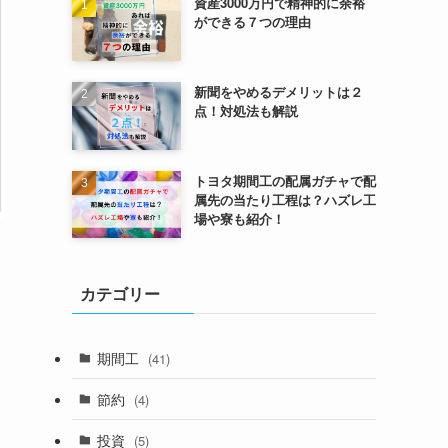
資産3000万円で精神的に余裕
ができる７つの理由
新聞をやめるデメリットは２
点！対処法も解説
トヨタ期間工の配属ガチャで配
属先の当たり工程は？ハズレ工
場や寮も紹介！
カテゴリー
期間工
(41)
節約
(4)
投資
(5)