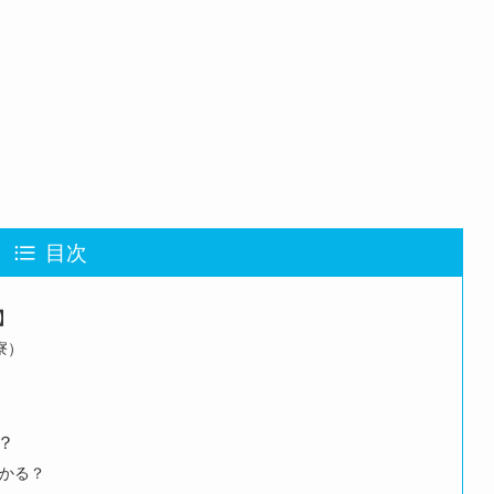
目次
】
寮）
？
かる？