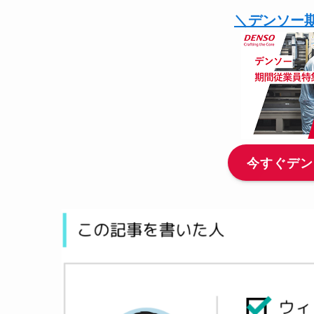
＼デンソー
今すぐデン