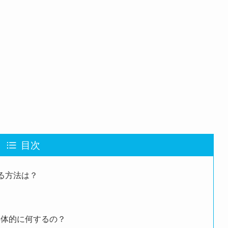
目次
する方法は？
具体的に何するの？