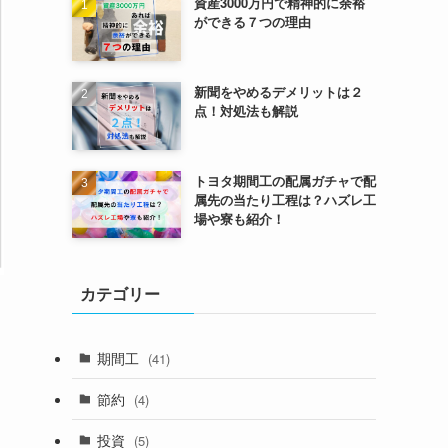
資産3000万円で精神的に余裕
ができる７つの理由
新聞をやめるデメリットは２
点！対処法も解説
トヨタ期間工の配属ガチャで配
属先の当たり工程は？ハズレ工
場や寮も紹介！
カテゴリー
期間工
(41)
節約
(4)
投資
(5)